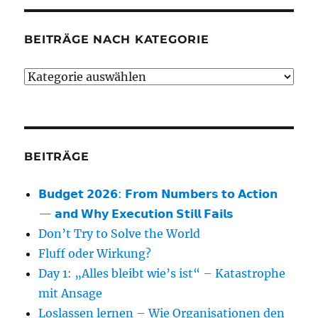
BEITRÄGE NACH KATEGORIE
Beiträge
nach
Kategorie
BEITRÄGE
𝗕𝘂𝗱𝗴𝗲𝘁 𝟮𝟬𝟮𝟲: 𝗙𝗿𝗼𝗺 𝗡𝘂𝗺𝗯𝗲𝗿𝘀 𝘁𝗼 𝗔𝗰𝘁𝗶𝗼𝗻
— 𝗮𝗻𝗱 𝗪𝗵𝘆 𝗘𝘅𝗲𝗰𝘂𝘁𝗶𝗼𝗻 𝗦𝘁𝗶𝗹𝗹 𝗙𝗮𝗶𝗹𝘀
Don’t Try to Solve the World
Fluff oder Wirkung?
Day 1: „Alles bleibt wie’s ist“ – Katastrophe
mit Ansage
Loslassen lernen – Wie Organisationen den