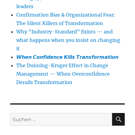
leaders
Confirmation Bias & Organizational Fear:
The Silent Killers of Transformation
Why “Industry-Standard” Exists — and
what happens when you insist on changing
it
𝙒𝙝𝙚𝙣 𝘾𝙤𝙣𝙛𝙞𝙙𝙚𝙣𝙘𝙚 𝙆𝙞𝙡𝙡𝙨 𝙏𝙧𝙖𝙣𝙨𝙛𝙤𝙧𝙢𝙖𝙩𝙞𝙤𝙣
The Dunning-Kruger Effect in Change
Management — When Overconfidence
Derails Transformation
SU
Suchen
nach: