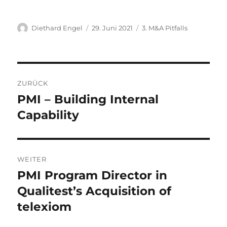
Autor
Veröffentlicht
Kategorien
Diethard Engel
29. Juni 2021
3. M&A Pitfalls
am
Beitragsnavigation
ZURÜCK
PMI – Building Internal
Vorheriger
Beitrag:
Capability
WEITER
PMI Program Director in
Nächster
Beitrag:
Qualitest’s Acquisition of
telexiom