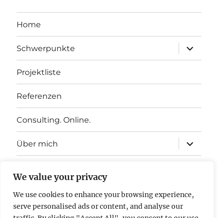
Home
Unterme
Schwerpunkte
öffnen
Projektliste
Referenzen
Consulting. Online.
Unterme
Über mich
öffnen
Kontakt
We value your privacy
Unterme
Downloads
We use cookies to enhance your browsing experience,
öffnen
serve personalised ads or content, and analyse our
Unterme
Website in English Language