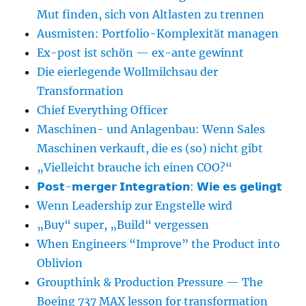
Mut finden, sich von Altlasten zu trennen
Ausmisten: Portfolio-Komplexität managen
Ex-post ist schön — ex-ante gewinnt
Die eierlegende Wollmilchsau der
Transformation
Chief Everything Officer
Maschinen- und Anlagenbau: Wenn Sales
Maschinen verkauft, die es (so) nicht gibt
„Vielleicht brauche ich einen COO?“
𝗣𝗼𝘀𝘁-𝗺𝗲𝗿𝗴𝗲𝗿 𝗜𝗻𝘁𝗲𝗴𝗿𝗮𝘁𝗶𝗼𝗻: 𝗪𝗶𝗲 𝗲𝘀 𝗴𝗲𝗹𝗶𝗻𝗴𝘁
Wenn Leadership zur Engstelle wird
„Buy“ super, „Build“ vergessen
When Engineers “Improve” the Product into
Oblivion
Groupthink & Production Pressure — The
Boeing 737 MAX lesson for transformation