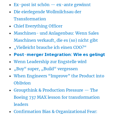
Ex-post ist schön — ex-ante gewinnt
Die eierlegende Wollmilchsau der
Transformation
Chief Everything Officer
Maschinen- und Anlagenbau: Wenn Sales
Maschinen verkauft, die es (so) nicht gibt
„Vielleicht brauche ich einen COO?“
𝗣𝗼𝘀𝘁-𝗺𝗲𝗿𝗴𝗲𝗿 𝗜𝗻𝘁𝗲𝗴𝗿𝗮𝘁𝗶𝗼𝗻: 𝗪𝗶𝗲 𝗲𝘀 𝗴𝗲𝗹𝗶𝗻𝗴𝘁
Wenn Leadership zur Engstelle wird
„Buy“ super, „Build“ vergessen
When Engineers “Improve” the Product into
Oblivion
Groupthink & Production Pressure — The
Boeing 737 MAX lesson for transformation
leaders
Confirmation Bias & Organizational Fear: