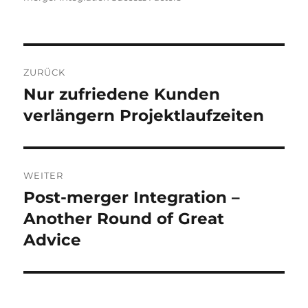
Beitragsnavigation
ZURÜCK
Nur zufriedene Kunden
Vorheriger
Beitrag:
verlängern Projektlaufzeiten
WEITER
Post-merger Integration –
Nächster
Beitrag:
Another Round of Great
Advice