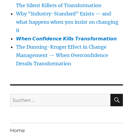
The Silent Killers of Transformation
Why “Industry-Standard” Exists — and
what happens when you insist on changing
it
𝙒𝙝𝙚𝙣 𝘾𝙤𝙣𝙛𝙞𝙙𝙚𝙣𝙘𝙚 𝙆𝙞𝙡𝙡𝙨 𝙏𝙧𝙖𝙣𝙨𝙛𝙤𝙧𝙢𝙖𝙩𝙞𝙤𝙣
The Dunning-Kruger Effect in Change
Management — When Overconfidence
Derails Transformation
SU
Suchen
nach:
Home