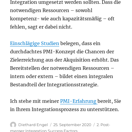
Integration umgesetzt werden sollten. Dass die
notwendigen Ressourcen – sowohl
kompetenz- wie auch kapazitätsmäßig – oft
fehlen, sagt er dabei nicht.
Einschlägige Studien
belegen, dass ein
durchdachtes PMI-Konzept die Chancen der
Zielerreichung aus der Akquisition erhöht. Das
Bereitstellen der notwendigen Ressourcen –
intern oder extern – bildet einen integralen
Bestandteil der Integrationsstrategie.
Ich stehe mit meiner
PMI-Erfahrung
bereit, Sie
in Ihrem Integrationsprozess zu unterstützen.
Autor
Veröffentlicht
Kategorien
Diethard Engel
25. September 2020
2. Post-
am
merger Integration Success Factors