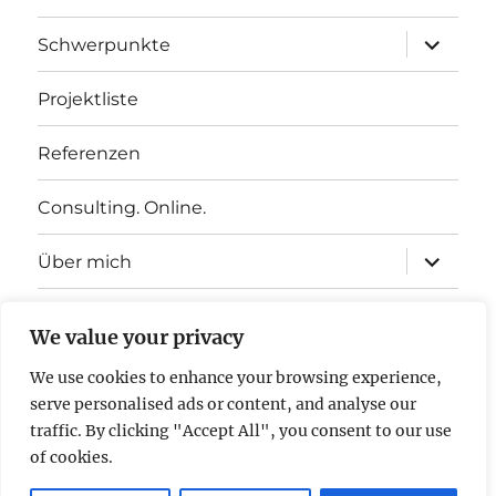
Unterme
Schwerpunkte
öffnen
Projektliste
Referenzen
Consulting. Online.
Unterme
Über mich
öffnen
Kontakt
We value your privacy
Unterme
Downloads
We use cookies to enhance your browsing experience,
öffnen
serve personalised ads or content, and analyse our
Unterme
Website in English Language
traffic. By clicking "Accept All", you consent to our use
öffnen
of cookies.
Business Transformation | Post-merger Integration |