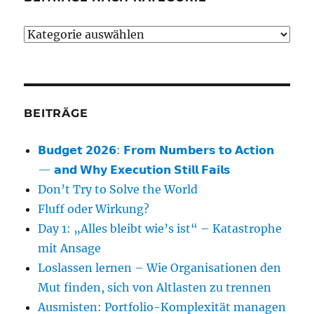
Beiträge
nach
Kategorie
BEITRÄGE
𝗕𝘂𝗱𝗴𝗲𝘁 𝟮𝟬𝟮𝟲: 𝗙𝗿𝗼𝗺 𝗡𝘂𝗺𝗯𝗲𝗿𝘀 𝘁𝗼 𝗔𝗰𝘁𝗶𝗼𝗻
— 𝗮𝗻𝗱 𝗪𝗵𝘆 𝗘𝘅𝗲𝗰𝘂𝘁𝗶𝗼𝗻 𝗦𝘁𝗶𝗹𝗹 𝗙𝗮𝗶𝗹𝘀
Don’t Try to Solve the World
Fluff oder Wirkung?
Day 1: „Alles bleibt wie’s ist“ – Katastrophe
mit Ansage
Loslassen lernen – Wie Organisationen den
Mut finden, sich von Altlasten zu trennen
Ausmisten: Portfolio-Komplexität managen