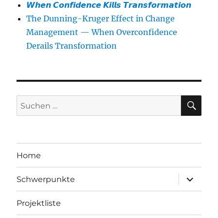
𝙒𝙝𝙚𝙣 𝘾𝙤𝙣𝙛𝙞𝙙𝙚𝙣𝙘𝙚 𝙆𝙞𝙡𝙡𝙨 𝙏𝙧𝙖𝙣𝙨𝙛𝙤𝙧𝙢𝙖𝙩𝙞𝙤𝙣
The Dunning-Kruger Effect in Change
Management — When Overconfidence
Derails Transformation
SU
Suchen
nach:
Home
Unterme
Schwerpunkte
öffnen
Projektliste