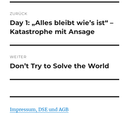
Beitragsnavigation
ZURÜCK
Day 1: „Alles bleibt wie’s ist“ –
Vorheriger
Beitrag:
Katastrophe mit Ansage
WEITER
Don’t Try to Solve the World
Nächster
Beitrag:
Impressum, DSE und AGB