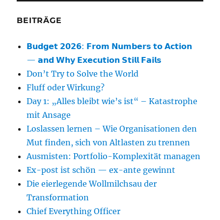
BEITRÄGE
𝗕𝘂𝗱𝗴𝗲𝘁 𝟮𝟬𝟮𝟲: 𝗙𝗿𝗼𝗺 𝗡𝘂𝗺𝗯𝗲𝗿𝘀 𝘁𝗼 𝗔𝗰𝘁𝗶𝗼𝗻
— 𝗮𝗻𝗱 𝗪𝗵𝘆 𝗘𝘅𝗲𝗰𝘂𝘁𝗶𝗼𝗻 𝗦𝘁𝗶𝗹𝗹 𝗙𝗮𝗶𝗹𝘀
Don’t Try to Solve the World
Fluff oder Wirkung?
Day 1: „Alles bleibt wie’s ist“ – Katastrophe
mit Ansage
Loslassen lernen – Wie Organisationen den
Mut finden, sich von Altlasten zu trennen
Ausmisten: Portfolio-Komplexität managen
Ex-post ist schön — ex-ante gewinnt
Die eierlegende Wollmilchsau der
Transformation
Chief Everything Officer