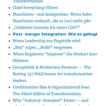
Transformation
Chief Everything Officer
Maschinen- und Anlagenbau: Wenn Sales
Maschinen verkauft, die es (so) nicht gibt
„Vielleicht brauche ich einen COO?“
𝗣𝗼𝘀𝘁-𝗺𝗲𝗿𝗴𝗲𝗿 𝗜𝗻𝘁𝗲𝗴𝗿𝗮𝘁𝗶𝗼𝗻: 𝗪𝗶𝗲 𝗲𝘀 𝗴𝗲𝗹𝗶𝗻𝗴𝘁
Wenn Leadership zur Engstelle wird
„Buy“ super, „Build“ vergessen
When Engineers “Improve” the Product into
Oblivion
Groupthink & Production Pressure — The
Boeing 737 MAX lesson for transformation
leaders
Confirmation Bias & Organizational Fear:
The Silent Killers of Transformation
Why “Industry-Standard” Exists — and