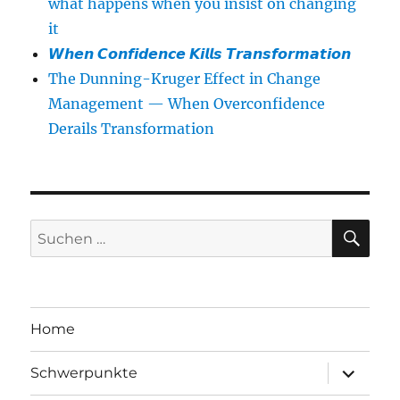
what happens when you insist on changing
it
𝙒𝙝𝙚𝙣 𝘾𝙤𝙣𝙛𝙞𝙙𝙚𝙣𝙘𝙚 𝙆𝙞𝙡𝙡𝙨 𝙏𝙧𝙖𝙣𝙨𝙛𝙤𝙧𝙢𝙖𝙩𝙞𝙤𝙣
The Dunning-Kruger Effect in Change
Management — When Overconfidence
Derails Transformation
SU
Suchen
nach:
Home
Unterme
Schwerpunkte
öffnen