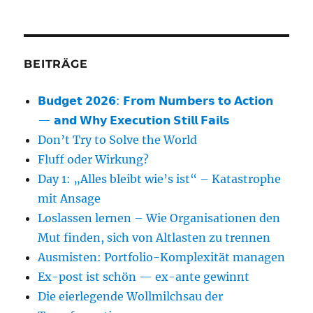
nach
Kategorie
BEITRÄGE
𝗕𝘂𝗱𝗴𝗲𝘁 𝟮𝟬𝟮𝟲: 𝗙𝗿𝗼𝗺 𝗡𝘂𝗺𝗯𝗲𝗿𝘀 𝘁𝗼 𝗔𝗰𝘁𝗶𝗼𝗻
— 𝗮𝗻𝗱 𝗪𝗵𝘆 𝗘𝘅𝗲𝗰𝘂𝘁𝗶𝗼𝗻 𝗦𝘁𝗶𝗹𝗹 𝗙𝗮𝗶𝗹𝘀
Don’t Try to Solve the World
Fluff oder Wirkung?
Day 1: „Alles bleibt wie’s ist“ – Katastrophe
mit Ansage
Loslassen lernen – Wie Organisationen den
Mut finden, sich von Altlasten zu trennen
Ausmisten: Portfolio-Komplexität managen
Ex-post ist schön — ex-ante gewinnt
Die eierlegende Wollmilchsau der