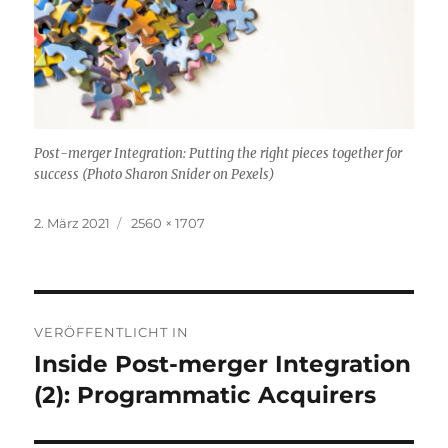
Post-merger Integration: Putting the right pieces together for
success (Photo Sharon Snider on Pexels)
Veröffentlicht
Originalgröße
2. März 2021
2560 × 1707
am
Beitragsnavigation
VERÖFFENTLICHT IN
Inside Post-merger Integration
(2): Programmatic Acquirers