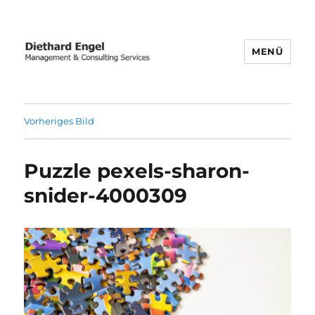
MENÜ
Business Transformation | Post-
merger Integration | Carve-out
Vorheriges Bild
Puzzle pexels-sharon-
snider-4000309