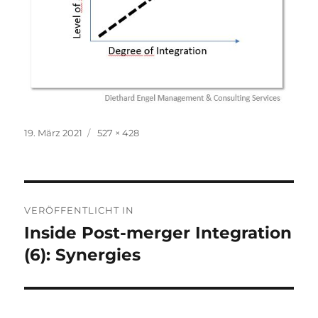
Veröffentlicht
Originalgröße
19. März 2021
527 × 428
am
Beitragsnavigation
VERÖFFENTLICHT IN
Inside Post-merger Integration
(6): Synergies