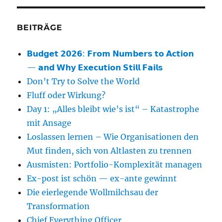
BEITRÄGE
𝗕𝘂𝗱𝗴𝗲𝘁 𝟮𝟬𝟮𝟲: 𝗙𝗿𝗼𝗺 𝗡𝘂𝗺𝗯𝗲𝗿𝘀 𝘁𝗼 𝗔𝗰𝘁𝗶𝗼𝗻
— 𝗮𝗻𝗱 𝗪𝗵𝘆 𝗘𝘅𝗲𝗰𝘂𝘁𝗶𝗼𝗻 𝗦𝘁𝗶𝗹𝗹 𝗙𝗮𝗶𝗹𝘀
Don’t Try to Solve the World
Fluff oder Wirkung?
Day 1: „Alles bleibt wie’s ist“ – Katastrophe
mit Ansage
Loslassen lernen – Wie Organisationen den
Mut finden, sich von Altlasten zu trennen
Ausmisten: Portfolio-Komplexität managen
Ex-post ist schön — ex-ante gewinnt
Die eierlegende Wollmilchsau der
Transformation
Chief Everything Officer