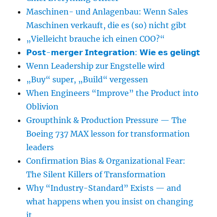
Maschinen- und Anlagenbau: Wenn Sales
Maschinen verkauft, die es (so) nicht gibt
„Vielleicht brauche ich einen COO?“
𝗣𝗼𝘀𝘁-𝗺𝗲𝗿𝗴𝗲𝗿 𝗜𝗻𝘁𝗲𝗴𝗿𝗮𝘁𝗶𝗼𝗻: 𝗪𝗶𝗲 𝗲𝘀 𝗴𝗲𝗹𝗶𝗻𝗴𝘁
Wenn Leadership zur Engstelle wird
„Buy“ super, „Build“ vergessen
When Engineers “Improve” the Product into
Oblivion
Groupthink & Production Pressure — The
Boeing 737 MAX lesson for transformation
leaders
Confirmation Bias & Organizational Fear:
The Silent Killers of Transformation
Why “Industry-Standard” Exists — and
what happens when you insist on changing
it