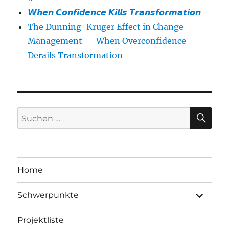
𝙒𝙝𝙚𝙣 𝘾𝙤𝙣𝙛𝙞𝙙𝙚𝙣𝙘𝙚 𝙆𝙞𝙡𝙡𝙨 𝙏𝙧𝙖𝙣𝙨𝙛𝙤𝙧𝙢𝙖𝙩𝙞𝙤𝙣
The Dunning-Kruger Effect in Change
Management — When Overconfidence
Derails Transformation
SU
Suchen
nach:
Home
Unterme
Schwerpunkte
öffnen
Projektliste