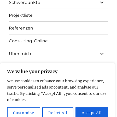
Unterme
Schwerpunkte
öffnen
Projektliste
Referenzen
Consulting. Online.
Unterme
Über mich
öffnen
Kontakt
We value your privacy
Unterme
Downloads
We use cookies to enhance your browsing experience,
öffnen
serve personalised ads or content, and analyse our
Unterme
Website in English Language
traffic. By clicking "Accept All", you consent to our use
öffnen
of cookies.
Business Transformation | Post-merger Integration |
Customise
Reject All
Accept All
Carve-out
Stolz präsentiert von WordPress