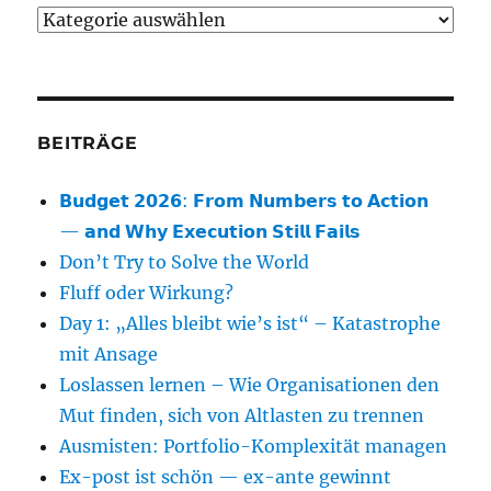
Beiträge
nach
Kategorie
BEITRÄGE
𝗕𝘂𝗱𝗴𝗲𝘁 𝟮𝟬𝟮𝟲: 𝗙𝗿𝗼𝗺 𝗡𝘂𝗺𝗯𝗲𝗿𝘀 𝘁𝗼 𝗔𝗰𝘁𝗶𝗼𝗻
— 𝗮𝗻𝗱 𝗪𝗵𝘆 𝗘𝘅𝗲𝗰𝘂𝘁𝗶𝗼𝗻 𝗦𝘁𝗶𝗹𝗹 𝗙𝗮𝗶𝗹𝘀
Don’t Try to Solve the World
Fluff oder Wirkung?
Day 1: „Alles bleibt wie’s ist“ – Katastrophe
mit Ansage
Loslassen lernen – Wie Organisationen den
Mut finden, sich von Altlasten zu trennen
Ausmisten: Portfolio-Komplexität managen
Ex-post ist schön — ex-ante gewinnt