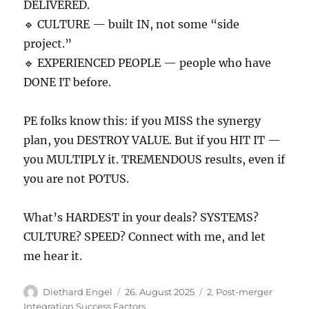
DELIVERED.
🔹 CULTURE — built IN, not some “side
project.”
🔹 EXPERIENCED PEOPLE — people who have
DONE IT before.
PE folks know this: if you MISS the synergy
plan, you DESTROY VALUE. But if you HIT IT —
you MULTIPLY it. TREMENDOUS results, even if
you are not POTUS.
What’s HARDEST in your deals? SYSTEMS?
CULTURE? SPEED? Connect with me, and let
me hear it.
Autor
Veröffentlicht
Kategorien
Diethard Engel
26. August 2025
2. Post-merger
am
Integration Success Factors