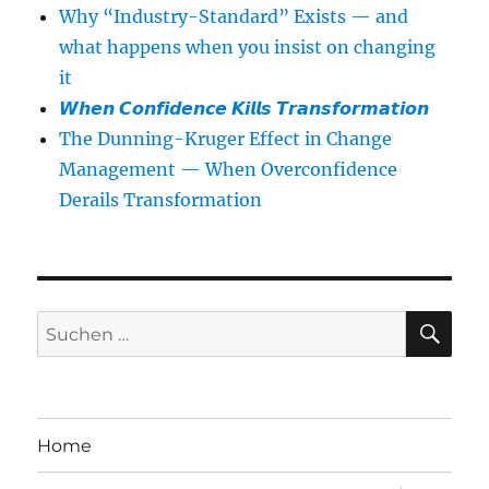
Why “Industry-Standard” Exists — and
what happens when you insist on changing
it
𝙒𝙝𝙚𝙣 𝘾𝙤𝙣𝙛𝙞𝙙𝙚𝙣𝙘𝙚 𝙆𝙞𝙡𝙡𝙨 𝙏𝙧𝙖𝙣𝙨𝙛𝙤𝙧𝙢𝙖𝙩𝙞𝙤𝙣
The Dunning-Kruger Effect in Change
Management — When Overconfidence
Derails Transformation
SU
Suchen
nach:
Home