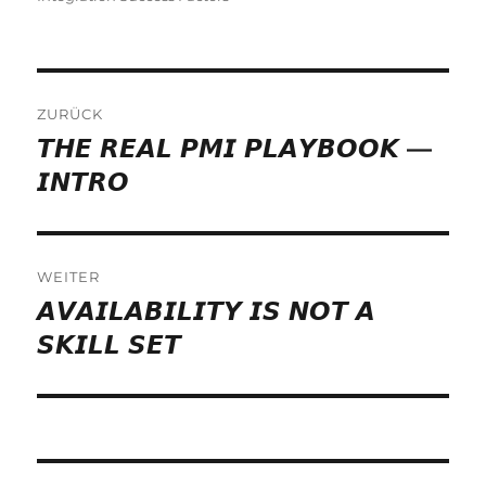
Beitragsnavigation
ZURÜCK
𝙏𝙃𝙀 𝙍𝙀𝘼𝙇 𝙋𝙈𝙄 𝙋𝙇𝘼𝙔𝘽𝙊𝙊𝙆 —
Vorheriger
Beitrag:
𝙄𝙉𝙏𝙍𝙊
WEITER
𝘼𝙑𝘼𝙄𝙇𝘼𝘽𝙄𝙇𝙄𝙏𝙔 𝙄𝙎 𝙉𝙊𝙏 𝘼
Nächster
Beitrag:
𝙎𝙆𝙄𝙇𝙇 𝙎𝙀𝙏