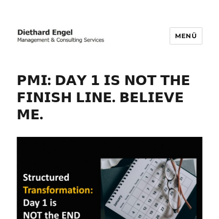
MENÜ
Business Transformation | Post-
merger Integration | Carve-out
𝗣𝗠𝗜: 𝗗𝗔𝗬 𝟭 𝗜𝗦 𝗡𝗢𝗧 𝗧𝗛𝗘
𝗙𝗜𝗡𝗜𝗦𝗛 𝗟𝗜𝗡𝗘. 𝗕𝗘𝗟𝗜𝗘𝗩𝗘
𝗠𝗘.